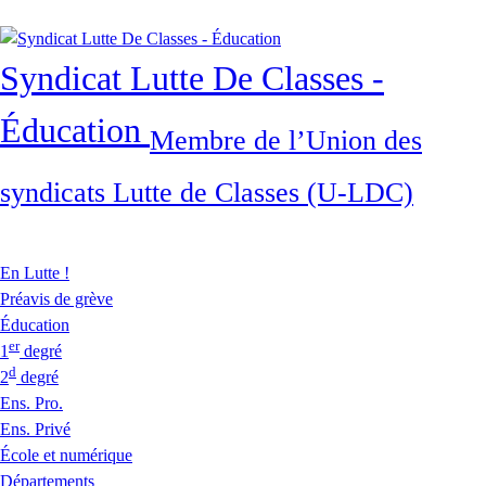
Syndicat Lutte De Classes -
Éducation
Membre de l’Union des
syndicats Lutte de Classes (U-LDC)
En Lutte !
Préavis de grève
Éducation
er
1
degré
d
2
degré
Ens. Pro.
Ens. Privé
École et numérique
Départements